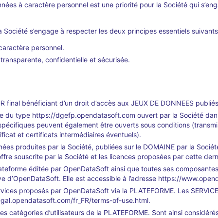
nées à caractère personnel est une priorité pour la Société qui s’eng
 la Société s’engage à respecter les deux principes essentiels suivants
caractère personnel.
ransparente, confidentielle et sécurisée.
R final bénéficiant d’un droit d’accès aux JEUX DE DONNEES publiés 
 du type https://dgefp.opendatasoft.com ouvert par la Société dans l
fiques peuvent également être ouverts sous conditions (transmiss
ficat et certificats intermédiaires éventuels).
nées produites par la Société, publiées sur le DOMAINE par la Société
fre souscrite par la Société et les licences proposées par cette dern
ateforme éditée par OpenDataSoft ainsi que toutes ses composantes gra
e d’OpenDataSoft. Elle est accessible à l’adresse https://www.opend
rvices proposés par OpenDataSoft via la PLATEFORME. Les SERVICES so
legal.opendatasoft.com/fr_FR/terms-of-use.html.
des catégories d’utilisateurs de la PLATEFORME. Sont ainsi considé