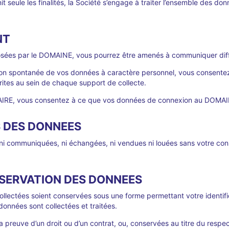
nit seule les finalités, la Société s’engage à traiter l’ensemble des d
NT
proposées par le DOMAINE, vous pourrez être amenés à communiquer di
ion spontanée de vos données à caractère personnel, vous consente
crites au sein de chaque support de collecte.
IAIRE, vous consentez à ce que vos données de connexion au DOMAINE 
S DES DONNEES
 ni communiquées, ni échangées, ni vendues ni louées sans votre co
NSERVATION DES DONNEES
ollectées soient conservées sous une forme permettant votre identif
données sont collectées et traitées.
la preuve d’un droit ou d’un contrat, ou, conservées au titre du respe