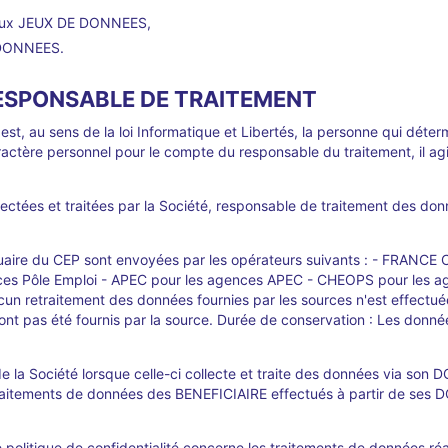
aux JEUX DE DONNEES,
 DONNEES.
 RESPONSABLE DE TRAITEMENT
st, au sens de la loi Informatique et Libertés, la personne qui déterm
ctère personnel pour le compte du responsable du traitement, il agit
ctées et traitées par la Société, responsable de traitement des donn
nuaire du CEP sont envoyées par les opérateurs suivants : - FRANC
s Pôle Emploi - APEC pour les agences APEC - CHEOPS pour les age
cun retraitement des données fournies par les sources n'est effectué
n'ont pas été fournis par la source. Durée de conservation : Les donné
e la Société lorsque celle-ci collecte et traite des données via son D
 traitements de données des BENEFICIAIRE effectués à partir de se
olitique de confidentialité concerne les traitements de données réali